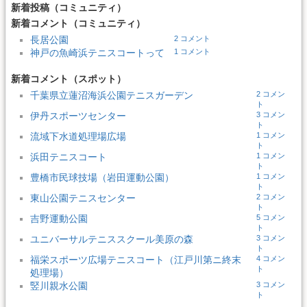
新着投稿（コミュニティ）
新着コメント（コミュニティ）
長居公園
2 コメント
神戸の魚崎浜テニスコートって
1 コメント
新着コメント（スポット）
千葉県立蓮沼海浜公園テニスガーデン
2 コメン
ト
伊丹スポーツセンター
3 コメン
ト
流域下水道処理場広場
1 コメン
ト
浜田テニスコート
1 コメン
ト
豊橋市民球技場（岩田運動公園）
1 コメン
ト
東山公園テニスセンター
2 コメン
ト
吉野運動公園
5 コメン
ト
ユニバーサルテニススクール美原の森
3 コメン
ト
福栄スポーツ広場テニスコート（江戸川第ニ終末
4 コメン
ト
処理場）
竪川親水公園
3 コメン
ト