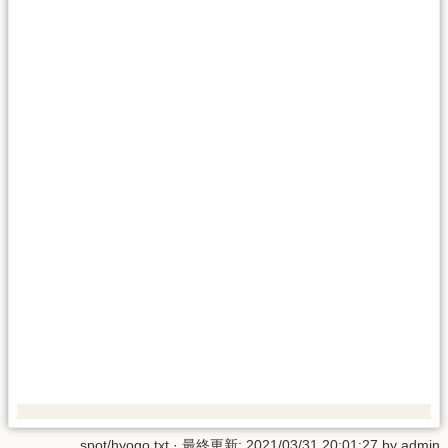
spot/hyogo.txt
· 最終更新:
2021/03/31 20:01:27
by
admin