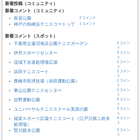
新着投稿（コミュニティ）
新着コメント（コミュニティ）
長居公園
2 コメント
神戸の魚崎浜テニスコートって
1 コメント
新着コメント（スポット）
千葉県立蓮沼海浜公園テニスガーデン
2 コメン
ト
伊丹スポーツセンター
3 コメン
ト
流域下水道処理場広場
1 コメン
ト
浜田テニスコート
1 コメン
ト
豊橋市民球技場（岩田運動公園）
1 コメン
ト
東山公園テニスセンター
2 コメン
ト
吉野運動公園
5 コメン
ト
ユニバーサルテニススクール美原の森
3 コメン
ト
福栄スポーツ広場テニスコート（江戸川第ニ終末
4 コメン
ト
処理場）
竪川親水公園
3 コメン
ト