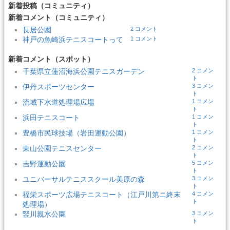
新着投稿（コミュニティ）
新着コメント（コミュニティ）
長居公園
2 コメント
神戸の魚崎浜テニスコートって
1 コメント
新着コメント（スポット）
千葉県立蓮沼海浜公園テニスガーデン
2 コメン
ト
伊丹スポーツセンター
3 コメン
ト
流域下水道処理場広場
1 コメン
ト
浜田テニスコート
1 コメン
ト
豊橋市民球技場（岩田運動公園）
1 コメン
ト
東山公園テニスセンター
2 コメン
ト
吉野運動公園
5 コメン
ト
ユニバーサルテニススクール美原の森
3 コメン
ト
福栄スポーツ広場テニスコート（江戸川第ニ終末
4 コメン
ト
処理場）
竪川親水公園
3 コメン
ト