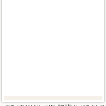
spot/fukuoka/1456716455884.txt
· 最終更新:
2026/03/25 08:42:33