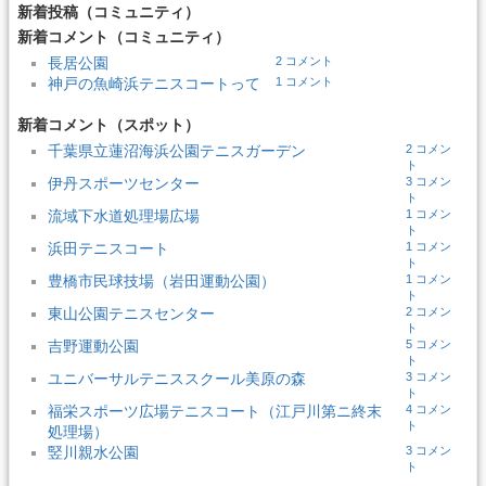
新着投稿（コミュニティ）
新着コメント（コミュニティ）
長居公園
2 コメント
神戸の魚崎浜テニスコートって
1 コメント
新着コメント（スポット）
千葉県立蓮沼海浜公園テニスガーデン
2 コメン
ト
伊丹スポーツセンター
3 コメン
ト
流域下水道処理場広場
1 コメン
ト
浜田テニスコート
1 コメン
ト
豊橋市民球技場（岩田運動公園）
1 コメン
ト
東山公園テニスセンター
2 コメン
ト
吉野運動公園
5 コメン
ト
ユニバーサルテニススクール美原の森
3 コメン
ト
福栄スポーツ広場テニスコート（江戸川第ニ終末
4 コメン
ト
処理場）
竪川親水公園
3 コメン
ト